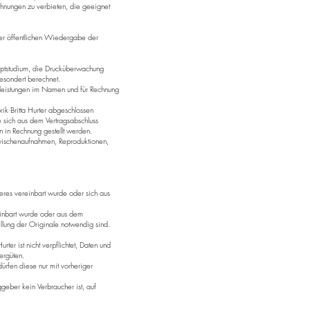
ichnungen zu verbieten, die geeignet
 der öffentlichen Wiedergabe der
ptstudium, die Drucküberwachung
esondert berechnet.
mdleistungen im Namen und für Rechnung
k Britta Hurter abgeschlossen
ie sich aus dem Vertragsabschluss
en in Rechnung gestellt werden.
Zwischenaufnahmen, Reproduktionen,
eres vereinbart wurde oder sich aus
einbart wurde oder aus dem
llung der Originale notwendig sind.
ter ist nicht verpflichtet, Daten und
ergüten.
ürfen diese nur mit vorheriger
geber kein Verbraucher ist, auf