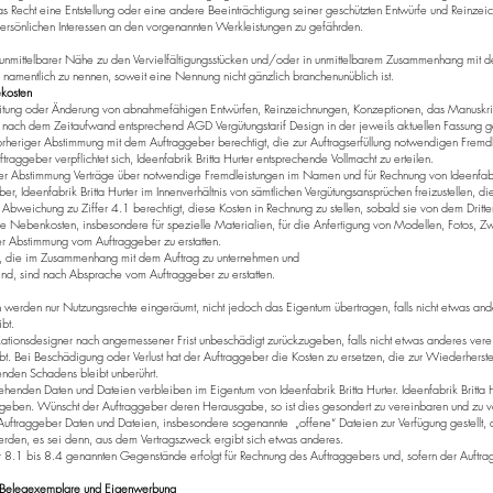
das Recht eine Entstellung oder eine andere Beeinträchtigung seiner geschützten Entwürfe und Reinze
 persönlichen Interessen an den vorgenannten Werkleistungen zu gefährden.
 in unmittelbarer Nähe zu den Vervielfältigungsstücken und/oder in unmittelbarem Zusammenhang mit
er namentlich zu nennen, soweit eine Nennung nicht gänzlich branchenunüblich ist.
ekosten
itung oder Änderung von abnahmefähigen Entwürfen, Reinzeichnungen, Konzeptionen, das Manuskri
n nach dem Zeitaufwand entsprechend AGD Vergütungstarif Design in der jeweils aktuellen Fassung g
h vorheriger Abstimmung mit dem Auftraggeber berechtigt, die zur Auftragserfüllung notwendigen Fre
traggeber verpflichtet sich, Ideenfabrik Britta Hurter entsprechende Vollmacht zu erteilen.
ger Abstimmung Verträge über notwendige Fremdleistungen im Namen und für Rechnung von Ideenfabri
ber, Ideenfabrik Britta Hurter im Innenverhältnis von sämtlichen Vergütungsansprüchen freizustellen, d
in Abweichung zu Ziffer 4.1 berechtigt, diese Kosten in Rechnung zu stellen, sobald sie von dem Dritt
e Nebenkosten, insbesondere für spezielle Materialien, für die Anfertigung von Modellen, Fotos, 
er Abstimmung vom Auftraggeber zu erstatten.
n, die im Zusammenhang mit dem Auftrag zu unternehmen und
nd, sind nach Absprache vom Auftraggeber zu erstatten.
werden nur Nutzungsrechte eingeräumt, nicht jedoch das Eigentum übertragen, falls nicht etwas and
bt.
tionsdesigner nach angemessener Frist unbeschädigt zurückzugeben, falls nicht etwas anderes ver
t. Bei Beschädigung oder Verlust hat der Auftraggeber die Kosten zu ersetzen, die zur Wiederherste
den Schadens bleibt unberührt.
tehenden Daten und Dateien verbleiben im Eigentum von Ideenfabrik Britta Hurter. Ideenfabrik Britta Hur
geben. Wünscht der Auftraggeber deren Herausgabe, so ist dies gesondert zu vereinbaren und zu v
Auftraggeber Daten und Dateien, insbesondere sogenannte „offene“ Dateien zur Verfügung gestellt, d
rden, es sei denn, aus dem Vertragszweck ergibt sich etwas anderes.
r 8.1 bis 8.4 genannten Gegenstände erfolgt für Rechnung des Auftraggebers und, sofern der Auftrag
g, Belegexemplare und Eigenwerbung