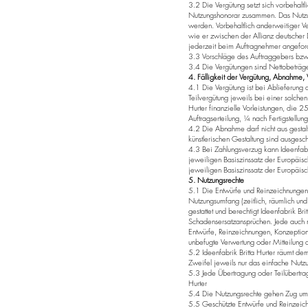
3.2 Die Vergütung setzt sich vorbehal
Nutzungshonorar zusammen. Das Nutzu
werden. Vorbehaltlich anderweitiger V
wie er zwischen der Allianz deutscher
jederzeit beim Auftragnehmer angefor
3.3 Vorschläge des Auftraggebers bzw.
3.4 Die Vergütungen sind Nettobeträge
4. Fälligkeit der Vergütung, Abnahme,
4.1 Die Vergütung ist bei Ablieferung
Teilvergütung jeweils bei einer solchen
Hurter finanzielle Vorleistungen, die
Auftragserteilung, ¼ nach Fertigstellu
4.2 Die Abnahme darf nicht aus gestalt
künstlerischen Gestaltung sind ausgesch
4.3 Bei Zahlungsverzug kann Ideenfabri
jeweiligen Basiszinssatz der Europäisc
jeweiligen Basiszinssatz der Europäi
5. Nutzungsrechte
5.1 Die Entwürfe und Reinzeichnungen 
Nutzungsumfang (zeitlich, räumlich und i
gestattet und berechtigt Ideenfabrik 
Schadensersatzansprüchen. Jede auch nu
Entwürfe, Reinzeichnungen, Konzeptio
unbefugte Verwertung oder Mitteilung an
5.2 Ideenfabrik Britta Hurter räumt de
Zweifel jeweils nur das einfache Nutz
5.3 Jede Übertragung oder Teilübertra
Hurter
5.4 Die Nutzungsrechte gehen Zug um Z
5.5 Geschützte Entwürfe und Reinzeich