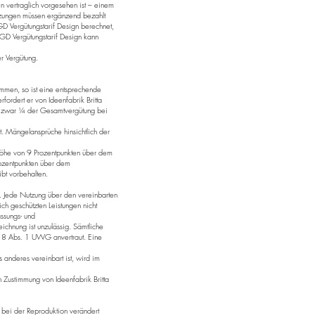
n vertraglich vorgesehen ist – einem
zungen müssen ergänzend bezahlt
D Vergütungstarif Design berechnet,
AGD Vergütungstarif Design kann
r Vergütung.
ommen, so ist eine entsprechende
fordert er von Ideenfabrik Britta
nd zwar ¼ der Gesamtvergütung bei
t. Mängelansprüche hinsichtlich der
n Höhe von 9 Prozentpunkten über dem
Prozentpunkten über dem
bt vorbehalten.
n. Jede Nutzung über den vereinbarten
ich geschützten Leistungen nicht
ssungs- und
ichnung ist unzulässig. Sämtliche
 18 Abs. 1 UWG anvertraut. Eine
 anderes vereinbart ist, wird im
 Zustimmung von Ideenfabrik Britta
 bei der Reproduktion verändert