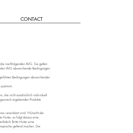
CONTACT
h die nachfolgenden AVG. Sie gelten
führten AVG abweichende Bedingungen
aufgeführten Bedingungen abweichender
 zustimmt.
, die nicht ausdrücklich individuell
tragszweck ergebenden Produkte
deres vereinbart wird. Wünscht der
 Hurter, so folgt daraus eine
nfabrik Britta Hurter eine
zansprüche geltend machen. Die