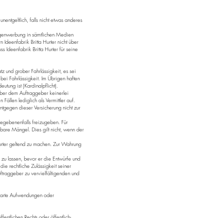
entgeltlich, falls nicht etwas anderes
 Eigenwerbung in sämtlichen Medien
deenfabrik Britta Hurter nicht über
 Ideenfabrik Britta Hurter für seine
tz und grober Fahrlässigkeit, es sei
bei Fahrlässigkeit. Im Übrigen haften
utung ist (Kardinalpflicht).
über dem Auftraggeber keinerlei
 Fällen lediglich als Vermittler auf.
entgegen dieser Versicherung nicht zur
gegebenenfalls freizugeben. Für
bare Mängel. Dies gilt nicht, wenn der
Hurter geltend zu machen. Zur Wahrung
n zu lassen, bevor er die Entwürfe und
die rechtliche Zulässigkeit seiner
ftraggeber zu vervielfältigenden und
rsparte Aufwendungen oder
ffentlichen Rechts oder öffentlich-