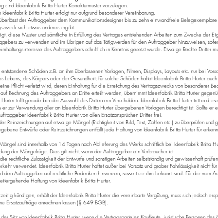
ng sind Ideenfabrik Britta Hurter Korrekturmuster vorzulegen.
deenfabrik Britta Hurter erfolgt nur aufgrund besonderer Vereinbarung.
n überlässt der Auftraggeber dem Kommunikationsdesigner bis zu zehn einwandfreie Belegexemplare un
szweck sich etwas anderes ergibt.
chtigt, diese Muster und sämtliche in Erfüllung des Vertrages entstehenden Arbeiten zum Zwecke der
ggebers zu verwenden und im Übrigen auf das Tätigwerden für den Auftraggeber hinzuweisen, sofern I
altungsinteresse des Auftraggebers schriftlich in Kenntnis gesetzt wurde. Etwaige Rechte Dritter muss
ür entstandene Schäden z.B. an ihm überlassenen Vorlagen, Filmen, Displays, Layouts etc. nur bei Vorsa
s Lebens, des Körpers oder der Gesundheit; für solche Schäden haftet Ideenfabrik Britta Hurter auch 
rn eine Pflicht verletzt wird, deren Einhaltung für die Erreichung des Vertragszwecks von besonderer Bede
uf Rechnung des Auftraggebers an Dritte erteilt werden, übernimmt Ideenfabrik Britta Hurter gegen
Hurter trifft gerade bei der Auswahl des Dritten ein Verschulden. Ideenfabrik Britta Hurter tritt in diesen
er zur Verwendung aller an Ideenfabrik Britta Hurter übergebenen Vorlagen berechtigt ist. Sollte er 
uftraggeber Ideenfabrik Britta Hurter von allen Ersatzansprüchen Dritter frei.
er Reinzeichnungen auf etwaige Mängel (Richtigkeit von Bild, Text, Zahlen etc.) zu überprüfen und 
ebene Entwürfe oder Reinzeichnungen entfällt jede Haftung von Ideenfabrik Britta Hurter für erkenn
Mängel sind innerhalb von 14 Tagen nach Ablieferung des Werks schriftlich bei Ideenfabrik Britta 
ndung der Mängelrüge. Dies gilt nicht, wenn der Auftraggeber ein Verbraucher ist.
 die rechtliche Zulässigkeit der Entwürfe und sonstigen Arbeiten selbstständig und gewissenhaft prüfe
kehr verwendet. Ideenfabrik Britta Hurter haftet außer bei Vorsatz und grober Fahrlässigkeit nicht für 
rd den Auftraggeber auf rechtliche Bedenken hinweisen, soweit sie ihm bekannt sind. Für die vom Au
eitergehende Haftung von Ideenfabrik Britta Hurter.
rzeitig kündigen, erhält der Ideenfabrik Britta Hurter die vereinbarte Vergütung, muss sich jedoch e
sene Ersatzaufträge anrechnen lassen (§ 649 BGB).
 der Sitz von Ideenfabrik Britta Hurter, wenn die Vertragsparteien Kaufleute, juristische Personen des ö