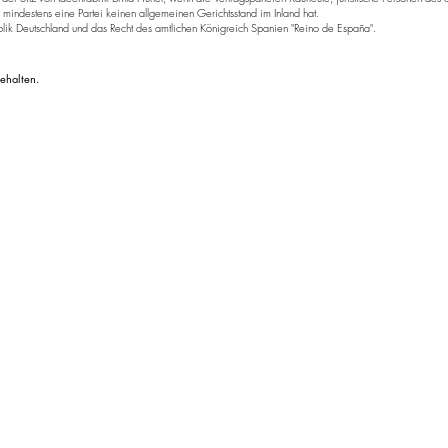
mindestens eine Partei keinen allgemeinen Gerichtsstand im Inland hat.
blik Deutschland und das Recht des amtlichen Königreich Spanien "Reino de España".
ehalten.