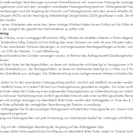
tlich anderweitiger Vereinbarungen aus einem Entwurfshonorar und soweit eine Nutzung der Leistunge
ngshonorar wird nach dem vertraglich vereinbarten Nutzungsumfang bestimmt. Weitergehende Nut
ereinbarungen wird die Vergütung des Entwurfs- und Nutzungshonorars nach dem jeweils aktuellen AG
 Designer (AGD) und der Vereinigung Selbstständige Design-Studios (SDSt) geschlossen wurde. Der 
dert werden.
 seiner Mitarbeiter oder seine bzw. deren sonstige Mitarbeit haben keinen Einfluss auf die Höhe de
, die zuzüglich der gesetzlichen Mehrwertsteuer zu zahlen sind.
 Verzug
 des Werkes, soweit vertragsgemäß erbracht, fällig. Werden die bestellten Arbeiten in Teilen abgen
 Teilabnahme fällig. Erstreckt sich ein Auftrag über einen Zeitraum von mehr als zwei Monaten oder er
 25% des vereinbarten Honorars übersteigen, so sind angemessene Abschlagszahlungen zu leisten, u
ng von 50% der Arbeiten, ½ nach Ablieferung.
erisch-künstlerischen Gründen verweigert werden. Im Rahmen des Auftrags besteht Gestaltungsfreihei
lossen.
k Britta Hurter bei Rechtsgeschäften, an denen ein Verbraucher nicht beteiligt ist, Verzugszinsen i
hen Zentralbank p.a., bei Rechtsgeschäften, an denen ein Verbraucher beteiligt ist, in Höhe von 5 
schen Zentralbank p.a. verlangen. Die Geltendmachung eines nachgewiesenen höheren Schadens blei
dürfen nur für den vereinbarten Nutzungsumfang (zeitlich, räumlich und inhaltlich) verwendet werde
nhaltlich) hinaus ist in jedem Fall durch ein Nutzungshonorar gesondert zu vergüten. Sie ist bei rechtl
Britta Hurter neben der Forderung eines ergänzenden Nutzungshonorar zur Geltendmachung von Unterla
r teilweise Nachahmung eines rechtlich geschützten Entwurfs oder einer rechtlich geschützten Reinze
nen und sonstige Leistungen von Ideenfabrik Britta Hurter werden dem Auftraggeber im Sinne des §
 Dritte außerhalb der vertraglichen Vereinbarung der Parteien ist unzulässig.
m Auftraggeber die für den jeweiligen Vertragszweck erforderlichen Nutzungsrechte ein. Soweit nichts
ungsrecht eingeräumt.
gung von Nutzungsrechten und jede Einräumung von Unterlizenzen bedarf der vorherigen schriftlichen
ug mit der vollständigen Bezahlung der Vergütung auf den Auftraggeber über.
nungen dürfen ohne ausdrückliche Einwilligung von Ideenfabrik Britta Hurter weder im Original noch