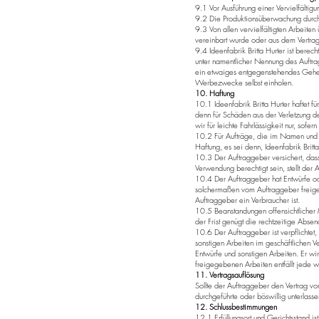
9.1 Vor Ausführung einer Vervielfältigu
9.2 Die Produktionsüberwachung durch I
9.3 Von allen vervielfältigten Arbeite
vereinbart wurde oder aus dem Vertrag
9.4 Ideenfabrik Britta Hurter ist bere
unter namentlicher Nennung des Auftra
ein etwaiges entgegenstehendes Geheimh
Werbezwecke selbst einholen.
10. Haftung
10.1 Ideenfabrik Britta Hurter haftet f
denn für Schäden aus der Verletzung de
wir für leichte Fahrlässigkeit nur, sofe
10.2 Für Aufträge, die im Namen und a
Haftung, es sei denn, Ideenfabrik Britta 
10.3 Der Auftraggeber versichert, dass 
Verwendung berechtigt sein, stellt der A
10.4 Der Auftraggeber hat Entwürfe od
solchermaßen vom Auftraggeber freigeg
Auftraggeber ein Verbraucher ist.
10.5 Beanstandungen offensichtlicher 
der Frist genügt die rechtzeitige Abse
10.6 Der Auftraggeber ist verpflichtet,
sonstigen Arbeiten im geschäftlichen Ver
Entwürfe und sonstigen Arbeiten. Er wi
freigegebenen Arbeiten entfällt jede w
11. Vertragsauflösung
Sollte der Auftraggeber den Vertrag vo
durchgeführte oder böswillig unterlas
12. Schlussbestimmungen
12.1 Erfüllungsort und Gerichtsstand ist