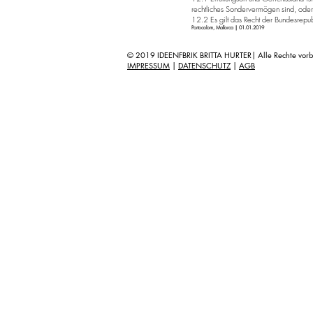
rechtliches Sondervermögen sind, oder 
12.2 Es gilt das Recht der Bundesrepu
Portocolom, Mallorca
|
01.01.2019
© 2019 IDEENFBRIK BRITTA HURTER| Alle Rechte vorb
IMPRESSUM
|
DATENSCHUTZ
|
AGB