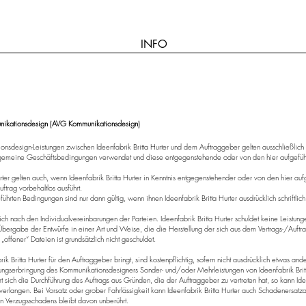
INFO
nikationsdesign (AVG Kommunikationsdesign)
ionsdesign-Leistungen zwischen Ideenfabrik Britta Hurter und dem Auftraggeber gelten ausschließlic
lgemeine Geschäftsbedingungen verwendet und diese entgegenstehende oder von den hier aufge
rter gelten auch, wenn Ideenfabrik Britta Hurter in Kenntnis entgegenstehender oder von den hier 
trag vorbehaltlos ausführt.
rten Bedingungen sind nur dann gültig, wenn ihnen Ideenfabrik Britta Hurter ausdrücklich schriftlich
ch nach den Individualvereinbarungen der Parteien. Ideenfabrik Britta Hurter schuldet keine Leistungen
 Übergabe der Entwürfe in einer Art und Weise, die die Herstellung der sich aus dem Vertrags-/Auf
offener“ Dateien ist grundsätzlich nicht geschuldet.
ik Britta Hurter für den Auftraggeber bringt, sind kostenpflichtig, sofern nicht ausdrücklich etwas an
ngserbringung des Kommunikationsdesigners Sonder- und/oder Mehrleistungen von Ideenfabrik Britta
t sich die Durchführung des Auftrags aus Gründen, die der Auftraggeber zu vertreten hat, so kann Idee
rlangen. Bei Vorsatz oder grober Fahrlässigkeit kann Ideenfabrik Britta Hurter auch Schadenersat
Verzugsschadens bleibt davon unberührt.