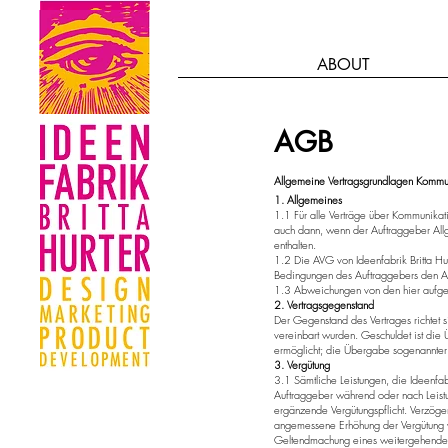
ABOUT
AGB
Allgemeine Vertragsgrundlagen Kommu
1. Allgemeines
1.1 Für alle Verträge über Kommunikat
auch dann, wenn der Auftraggeber Al
enthalten.
1.2 Die AVG von Ideenfabrik Britta Hu
Bedingungen des Auftraggebers den Auf
1.3 Abweichungen von den hier aufgefüh
2. Vertragsgegenstand
Der Gegenstand des Vertrages richtet si
vereinbart wurden. Geschuldet ist die
ermöglicht; die Übergabe sogenannter „
3. Vergütung
3.1 Sämtliche Leistungen, die Ideenfabr
Auftraggeber während oder nach Leistu
ergänzende Vergütungspflicht. Verzöger
angemessene Erhöhung der Vergütung ve
Geltendmachung eines weitergehenden 