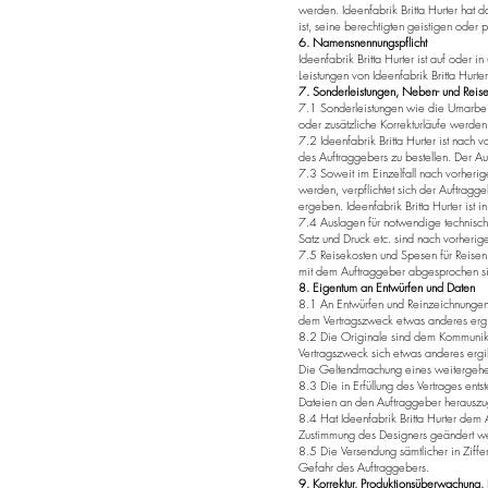
werden. Ideenfabrik Britta Hurter hat 
ist, seine berechtigten geistigen oder
6. Namensnennungspflicht
Ideenfabrik Britta Hurter ist auf oder
Leistungen von Ideenfabrik Britta Hurt
7. Sonderleistungen, Neben- und Reis
7.1 Sonderleistungen wie die Umarbe
oder zusätzliche Korrekturläufe werde
7.2 Ideenfabrik Britta Hurter ist nac
des Auftraggebers zu bestellen. Der Auf
7.3 Soweit im Einzelfall nach vorheri
werden, verpflichtet sich der Auftragge
ergeben. Ideenfabrik Britta Hurter ist 
7.4 Auslagen für notwendige technisch
Satz und Druck etc. sind nach vorherig
7.5 Reisekosten und Spesen für Reise
mit dem Auftraggeber abgesprochen si
8. Eigentum an Entwürfen und Daten
8.1 An Entwürfen und Reinzeichnungen 
dem Vertragszweck etwas anderes ergi
8.2 Die Originale sind dem Kommunika
Vertragszweck sich etwas anderes ergib
Die Geltendmachung eines weitergehen
8.3 Die in Erfüllung des Vertrages ents
Dateien an den Auftraggeber herauszu
8.4 Hat Ideenfabrik Britta Hurter dem 
Zustimmung des Designers geändert we
8.5 Die Versendung sämtlicher in Ziffe
Gefahr des Auftraggebers.
9. Korrektur, Produktionsüberwachun